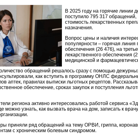
В 2025 году на горячие линии 
поступило 795 317 обращений,
стоимость лекарственных преп
назначения.
Вопрос цены и наличия интере
популярности – горячая линия 
обеспечения (26 476), на трет
лекарственного обеспечения (
медицинской и фармацевтичес
оличество обращений решалось сразу с помощью дежурных
сультировали, как вступить в программу ОНЛС федеральны
лов аптек, правилах выписки льготных рецептов. Рассказыв
рственное обеспечение, сроках закупок и поступления льго
ители региона активно интересовались работой сервиса «Зд
де можно узнать, как вызвать врача на дом, записать к врач
рганизации.
ры приняли ряд обращений на тему ОРВИ, гриппа, корона
ентам с хроническим болевым синдромом.