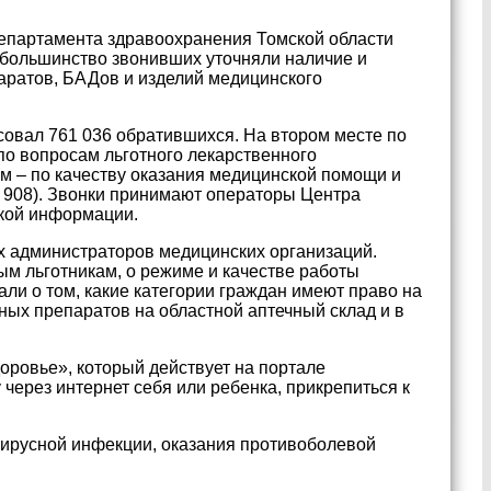
департамента здравоохранения Томской области
 большинство звонивших уточняли наличие и
аратов, БАДов и изделий медицинского
совал 761 036 обратившихся. На втором месте по
по вопросам льготного лекарственного
ьем – по качеству оказания медицинской помощи и
2 908). Звонки принимают операторы Центра
кой информации.
 администраторов медицинских организаций.
м льготникам, о режиме и качестве работы
али о том, какие категории граждан имеют право на
тных препаратов на областной аптечный склад и в
оровье», который действует на портале
у через интернет себя или ребенка, прикрепиться к
вирусной инфекции, оказания противоболевой