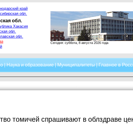
нодарский край
сибирская обл.
ская обл.
ублика Хакасия
ская обл.
лавская обл.
аз
Сегодня: суббота, 8 августа 2026 года
й
о
|
Наука и образование
|
Муниципалитеты
|
Главное в Росс
во томичей спрашивают в облздраве цен