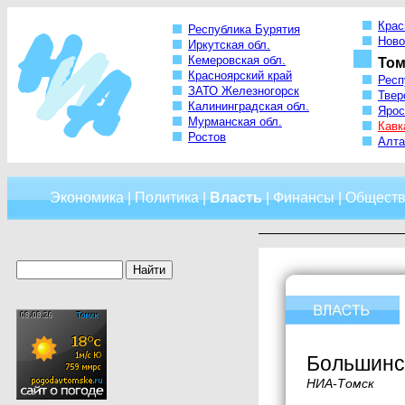
Крас
Республика Бурятия
Ново
Иркутская обл.
Кемеровская обл.
Том
Красноярский край
Респ
ЗАТО Железногорск
Твер
Калининградская обл.
Ярос
Мурманская обл.
Кавк
Ростов
Алта
Экономика
|
Политика
|
Власть
|
Финансы
|
Обществ
Большинст
НИА-Томск