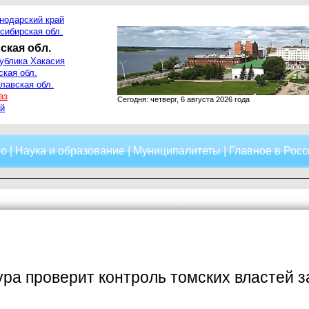
нодарский край
сибирская обл.
ская обл.
ублика Хакасия
ская обл.
лавская обл.
аз
Сегодня: четверг, 6 августа 2026 года
й
о
|
Наука и образование
|
Муниципалитеты
|
Главное в Росс
ра проверит контроль томских властей з