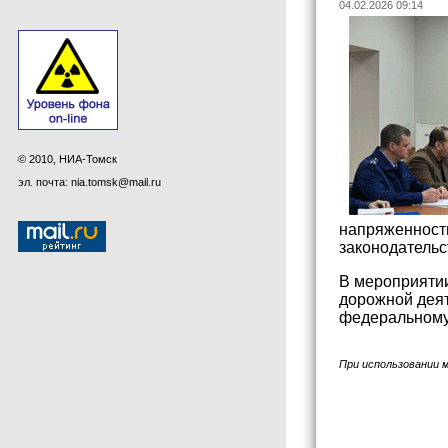
04.02.2026 09:14
© 2010, НИА-Томск
эл. почта: nia.tomsk@mail.ru
напряженность
законодательс
В мероприятии
дорожной деят
федеральному 
При использовании 