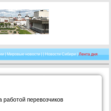
ии
|
Мировые новости
| |
Новости Сибири
|
Лента дня
а работой перевозчиков