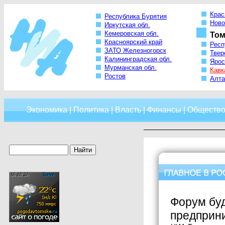
Крас
Республика Бурятия
Ново
Иркутская обл.
Кемеровская обл.
Том
Красноярский край
Респ
ЗАТО Железногорск
Твер
Калининградская обл.
Ярос
Мурманская обл.
Кавк
Ростов
Алта
Экономика
|
Политика
|
Власть
|
Финансы
|
Обществ
Форум бу
предприн