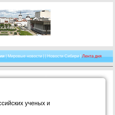
сии
|
Мировые новости
| |
Новости Сибири
|
Лента дня
ссийских ученых и