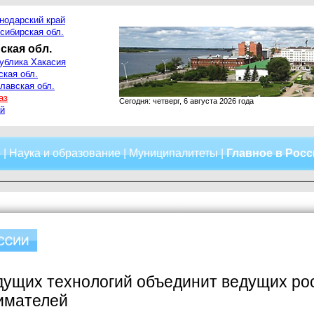
нодарский край
сибирская обл.
ская обл.
ублика Хакасия
ская обл.
лавская обл.
аз
Сегодня: четверг, 6 августа 2026 года
й
о
|
Наука и образование
|
Муниципалитеты
|
Главное в Рос
дущих технологий объединит ведущих ро
имателей