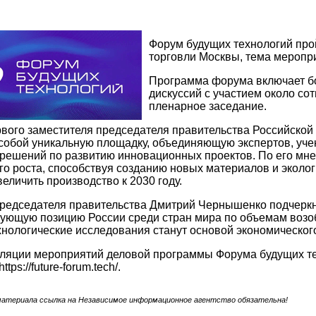
Форум будущих технологий про
торговли Москвы, тема меропр
Программа форума включает бо
дискуссий с участием около со
пленарное заседание.
вого заместителя председателя правительства Российско
собой уникальную площадку, объединяющую экспертов, уче
решений по развитию инновационных проектов. По его мне
 роста, способствуя созданию новых материалов и экологи
величить производство к 2030 году.
председателя правительства Дмитрий Чернышенко подчеркн
рующую позицию России среди стран мира по объемам возо
нологические исследования станут основой экономическог
ляции мероприятий деловой программы Форума будущих те
tps://future-forum.tech/.
материала ссылка на Независимое информационное агентство обязательна!