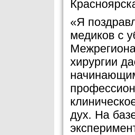
Красноярск
«Я поздравл
медиков с у
Межрегиона
хирургии да
начинающим
профессион
клиническо
дух. На баз
эксперимен