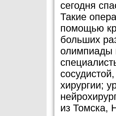
сегодня сп
Такие опер
помощью кр
больших раз
олимпиады 
специалисты
сосудистой,
хирургии; у
нейрохирург
из Томска, 