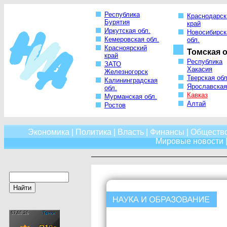
Республика
Краснодарск
Бурятия
край
Иркутская обл.
Новосибирск
Кемеровская обл.
обл.
Красноярский
Томская о
край
Республика
ЗАТО
Хакасия
Железногорск
Тверская обл
Калининградская
Ярославская
обл.
Кавказ
Мурманская обл.
Алтай
Ростов
Экономика
|
Политика
|
Власть
|
Финансы
|
Обществ
Мировые новости
|