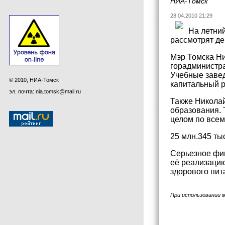
НИА-Томск
28.04.2010 21:29
На летни
рассмотрят де
Мэр Томска Ни
горадминистра
Учебные заведе
© 2010, НИА-Томск
капитальный р
эл. почта: nia.tomsk@mail.ru
Также Никола
образования. 
целом по всем
25 млн.345 ты
Серьезное фин
её реализацию
здорового пит
При использовании 