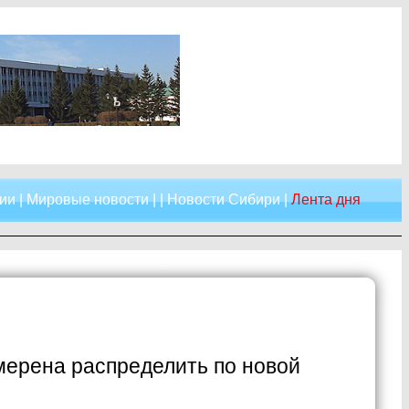
ии
|
Мировые новости
| |
Новости Сибири
|
Лента дня
мерена распределить по новой