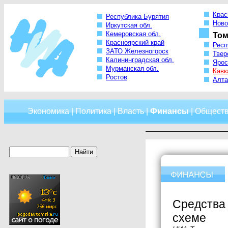
Крас
Республика Бурятия
Ново
Иркутская обл.
Кемеровская обл.
Том
Красноярский край
Респ
ЗАТО Железногорск
Твер
Калининградская обл.
Ярос
Мурманская обл.
Кавк
Ростов
Алта
Экономика
|
Политика
|
Власть
|
Финансы
|
Общест
Средства 
схеме