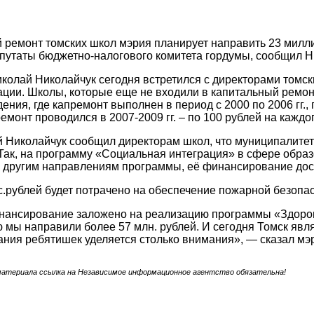
й ремонт томских школ мэрия планирует направить 23 милли
путаты бюджетно-налогового комитета гордумы, сообщил Н
колай Николайчук сегодня встретился с директорами томск
ции. Школы, которые еще не входили в капитальный ремонт
ния, где капремонт выполнен в период с 2000 по 2006 гг., 
емонт проводился в 2007-2009 гг. – по 100 рублей на каждо
й Николайчук сообщил директорам школ, что муниципалите
Так, на программу «Социальная интеграция» в сфере образо
 другим направлениям программы, её финансирование дост
с.рублей будет потрачено на обеспечение пожарной безопа
ансирование заложено на реализацию программы «Здоровое
 мы направили более 57 млн. рублей. И сегодня Томск явля
ания ребятишек уделяется столько внимания», — сказал мэ
материала ссылка на Независимое информационное агентство обязательна!