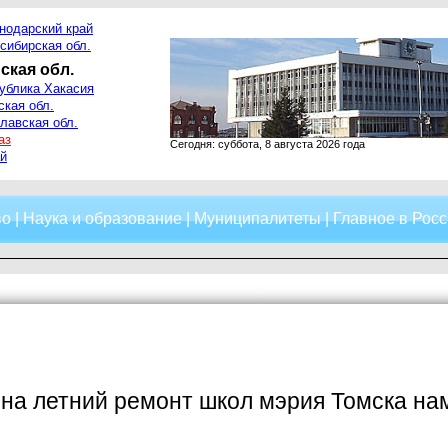
нодарский край
сибирская обл.
ская обл.
ублика Хакасия
ская обл.
лавская обл.
аз
Сегодня: суббота, 8 августа 2026 года
й
во
|
Наука и образование
|
Муниципалитеты
|
Главное в Росс
на летний ремонт школ мэрия Томска на