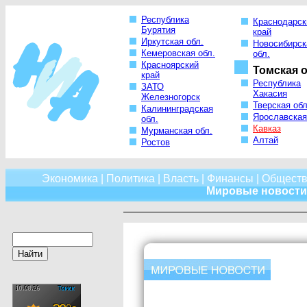
Республика
Краснодарск
Бурятия
край
Иркутская обл.
Новосибирск
Кемеровская обл.
обл.
Красноярский
Томская о
край
Республика
ЗАТО
Хакасия
Железногорск
Тверская обл
Калининградская
Ярославская
обл.
Кавказ
Мурманская обл.
Алтай
Ростов
Экономика
|
Политика
|
Власть
|
Финансы
|
Обществ
Мировые новости