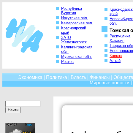
Республика
Краснодарск
Бурятия
край
Иркутская обл.
Новосибирск
Кемеровская обл.
обл.
Красноярский
Томская о
край
Республика
ЗАТО
Хакасия
Железногорск
Тверская обл
Калининградская
Ярославская
обл.
Кавказ
Мурманская обл.
Алтай
Ростов
Экономика
|
Политика
|
Власть
|
Финансы
|
Обществ
Мировые новости
|