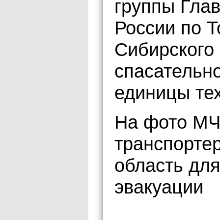
группы Гла
России по Т
Сибирского 
спасательно
единицы тех
На фото МЧ
транспорте
область дл
эвакуации