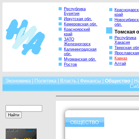
Республика
Краснодарск
Бурятия
край
Иркутская обл.
Новосибирск
Кемеровская обл.
обл.
Красноярский
Томская о
край
Республика
ЗАТО
Хакасия
Железногорск
Тверская обл
Калининградская
Ярославская
обл.
Кавказ
Мурманская обл.
Алтай
Ростов
Экономика
|
Политика
|
Власть
|
Финансы
|
Общество
|
Н
Сиб