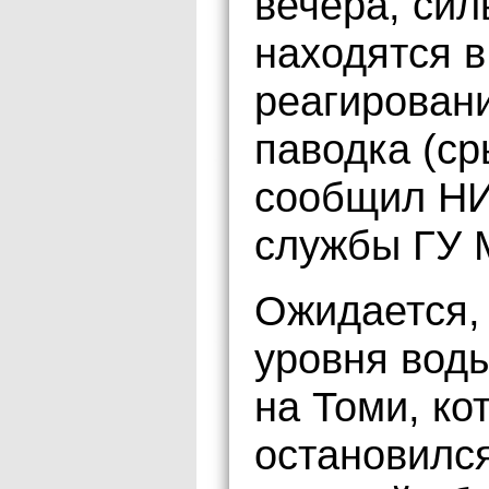
вечера, си
находятся в
реагирован
паводка (ср
сообщил НИ
службы ГУ 
Ожидается,
уровня вод
на Томи, ко
остановилс