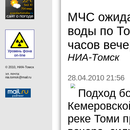
МЧС ожида
воды по То
часов вече
НИА-Томск
© 2010, НИА-Томск
эл. почта:
28.04.2010 21:56
nia.tomsk@mail.ru
Подход б
Кемеровской
реке Томи п