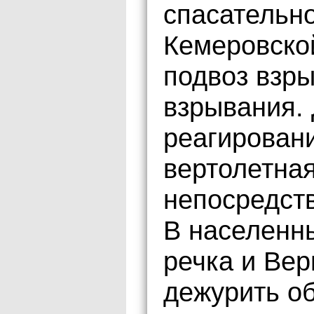
спасательн
Кемеровской
подвоз взры
взрывания.
реагирован
вертолетна
непосредств
В населенн
речка и Ве
дежурить о