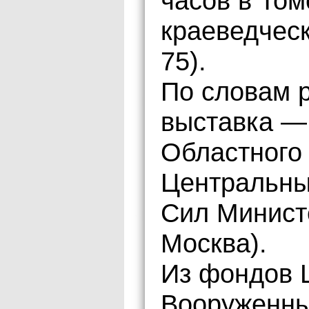
часов в То
краеведческ
75).
По словам р
выставка —
Областного 
Центральны
Сил Министе
Москва).
Из фондов 
Вооруженны