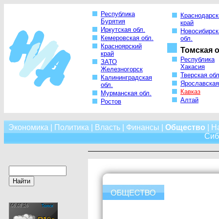
Республика
Краснодарск
Бурятия
край
Иркутская обл.
Новосибирск
Кемеровская обл.
обл.
Красноярский
Томская о
край
Республика
ЗАТО
Хакасия
Железногорск
Тверская обл
Калининградская
Ярославская
обл.
Кавказ
Мурманская обл.
Алтай
Ростов
Экономика
|
Политика
|
Власть
|
Финансы
|
Общество
|
Н
Сиб