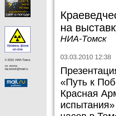
Краеведче
на выставк
НИА-Томск
03.03.2010 12:38
© 2010, НИА-Томск
эл. почта:
Презентаци
nia.tomsk@mail.ru
«Путь к Поб
Красная Ар
испытания» 