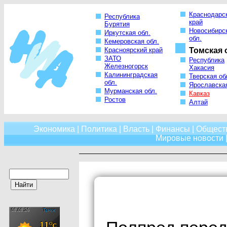
Краснодарс
Республика
край
Бурятия
Новосибирс
Иркутская обл.
обл.
Кемеровская обл.
Красноярский край
Томская 
ЗАТО
Республика
Железногорск
Хакасия
Калининградская
Тверская об
обл.
Ярославская
Мурманская обл.
Кавказ
Ростов
Алтай
Экономика
|
Политика
|
Власть
|
Финансы
|
Общест
Мировые новости
|