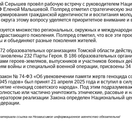
й Серышев провёл рабочую встречу с руководителем Наци
Ф Еленой Малышевой. Полпред отметил стратегическую зна
рмирования гражданской идентичности и воспитания молоде
округа этому вопросу уделяется приоритетное внимание и 
изуется множество региональных, окружных и международн
драстающего поколения. Полпред отметил, что все эти про
ы и объединяют разные поколения жителей.
72 образовательных организациях Томской области действ
тановлены 232 Парты Героя. В 186 образовательных орга
ами героев-земляков, выпускников и участников боевых д
оям войны и специальной военной операции, присвоены 34
акон № 74-ФЗ «Об увековечении памяти жертв геноцида со
45 годов» был принят 21 апреля 2025 года и вступил в сил
нятие «геноцид советского народа». Под этим подразумеваю
лностью или частично уничтожить этнические, расовые и
ператором реализации Закона определен Национальный це
едерации.
материала ссылка на Независимое информационное агентство обязательна!