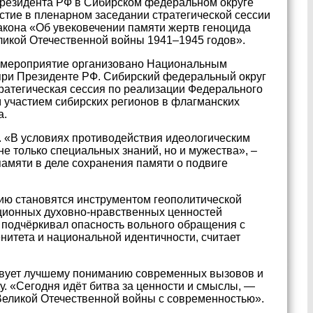
резидента РФ в Сибирском федеральном округе
тие в пленарном заседании стратегической сессии
акона «Об увековечении памяти жертв геноцида
ликой Отечественной войны 1941–1945 годов».
, мероприятие организовано Национальным
при Президенте РФ. Сибирский федеральный округ
тратегическая сессия по реализации Федерального
м участием сибирских регионов в флагманских
а.
 «В условиях противодействия идеологическим
е только специальных знаний, но и мужества», –
памяти в деле сохранения памяти о подвиге
ию становятся инструментом геополитической
ционных духовно-нравственных ценностей
 подчёркивал опасность вольного обращения с
енитета и национальной идентичности, считает
ствует лучшему пониманию современных вызовов и
. «Сегодня идёт битва за ценности и смыслы, —
 Великой Отечественной войны с современностью».