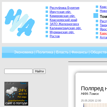
Крас
Республика Бурятия
Ново
Иркутская обл.
Кемеровская обл.
Том
Красноярский край
Респ
ЗАТО Железногорск
Твер
Калининградская обл.
Ярос
Мурманская обл.
Кавк
Ростов
Алта
Экономика
|
Политика
|
Власть
|
Финансы
|
Обществ
Полпред н
НИА-Томск
25.05.2026 12:00