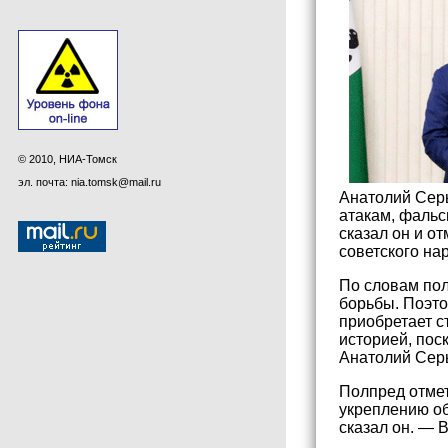
© 2010, НИА-Томск
эл. почта: nia.tomsk@mail.ru
Анатолий Сер
атакам, фальс
сказал он и о
советского на
По словам пол
борьбы. Поэт
приобретает с
историей, пос
Анатолий Сер
Полпред отмет
укреплению об
сказал он. — 