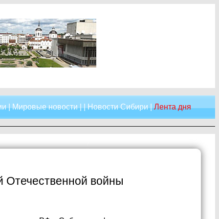
ии
|
Мировые новости
| |
Новости Сибири
|
Лента дня
й Отечественной войны