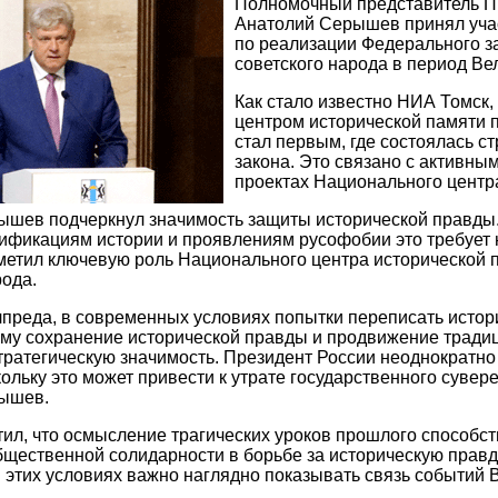
Полномочный представитель П
Анатолий Серышев принял учас
по реализации Федерального з
советского народа в период Ве
Как стало известно НИА Томск
центром исторической памяти 
стал первым, где состоялась с
закона. Это связано с активны
проектах Национального центр
ышев подчеркнул значимость защиты исторической правды.
ификациям истории и проявлениям русофобии это требует н
тметил ключевую роль Национального центра исторической 
рода.
преда, в современных условиях попытки переписать истор
ому сохранение исторической правды и продвижение тради
тратегическую значимость. Президент России неоднократно
кольку это может привести к утрате государственного сувер
ышев.
ил, что осмысление трагических уроков прошлого способ
щественной солидарности в борьбе за историческую правду
В этих условиях важно наглядно показывать связь событий