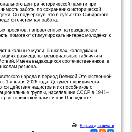
онального центра исторической памяти при
чимость работы по сохранению исторической
жи. Он подчеркнул, что в субъектах Сибирского
ведется системная работа.
ых проектов, направленных на гражданское
екты помогают стимулировать интерес молодёжи к
уют школьные музеи. В школах, колледжах и
низациях размещены мемориальные таблички и
ействий. Имена выдающихся соотечественников, в
 школам региона.
ветского народа в период Великой Отечественной
у с 1 января 2026 года. Документ юридически
тся действия нацистов и их пособников с
 национальные группы, населявшие СССР в 1941–
нтр исторической памяти при Президенте
Версия для печати