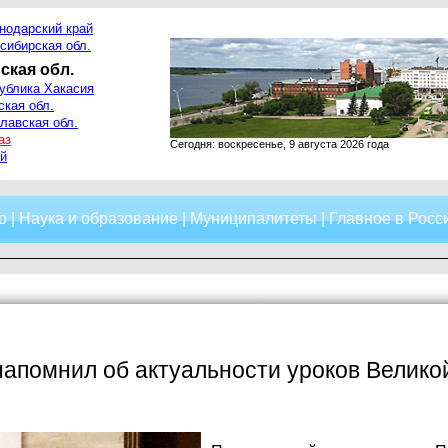
нодарский край
сибирская обл.
ская обл.
ублика Хакасия
ская обл.
лавская обл.
аз
Сегодня: воскресенье, 9 августа 2026 года
й
о
|
Наука и образование
|
Муниципалитеты
|
Главное в Росс
апомнил об актуальности уроков Велико