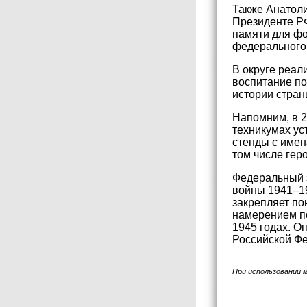
Также Анатоли
Президенте Р
памяти для фо
федерального 
В округе реал
воспитание по
истории стран
Напомним, в 2
техникумах ус
стенды с имен
том числе гер
Федеральный з
войны 1941–19
закрепляет по
намерением по
1945 годах. О
Российской Ф
При использовании 