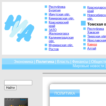
Республика
Краснодарск
Бурятия
край
Иркутская обл.
Новосибирск
Кемеровская обл.
обл.
Красноярский
Томская о
край
Республика
ЗАТО
Хакасия
Железногорск
Тверская обл
Калининградская
Ярославская
обл.
Кавказ
Мурманская обл.
Алтай
Ростов
Экономика
|
Политика
|
Власть
|
Финансы
|
Общест
Мировые новости
|