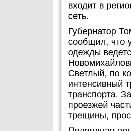
входит в реги
сеть.
Губернатор То
сообщил, что 
одежды ведетс
Новомихайловк
Светлый, по к
интенсивный т
транспорта. З
проезжей част
трещины, прос
Подрядная орг