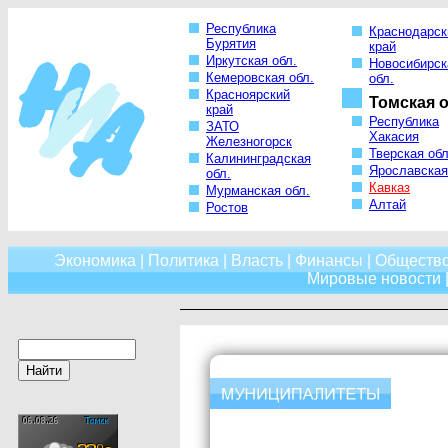
Республика
Краснодарск
Бурятия
край
Иркутская обл.
Новосибирск
Кемеровская обл.
обл.
Красноярский
Томская о
край
Республика
ЗАТО
Хакасия
Железногорск
Тверская обл
Калининградская
Ярославская
обл.
Кавказ
Мурманская обл.
Алтай
Ростов
Экономика
|
Политика
|
Власть
|
Финансы
|
Обществ
Мировые новости
|