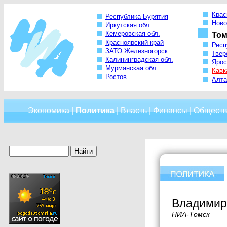
Крас
Республика Бурятия
Ново
Иркутская обл.
Кемеровская обл.
Том
Красноярский край
Респ
ЗАТО Железногорск
Твер
Калининградская обл.
Ярос
Мурманская обл.
Кавк
Ростов
Алта
Экономика
|
Политика
|
Власть
|
Финансы
|
Обществ
Владимир
НИА-Томск