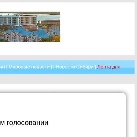
ии
|
Мировые новости
| |
Новости Сибири
|
Лента дня
ом голосовании