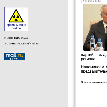
27.05.2026 13:53
© 2010, НИА-Томск
эл. почта: nia.tomsk@mail.ru
партийным. До
региона.
Напоминаем, ч
предварительн
При использовании 