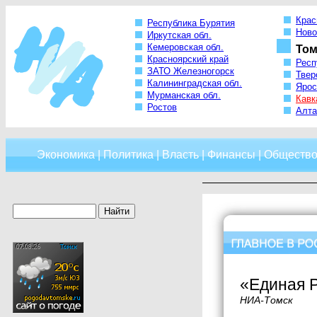
Крас
Республика Бурятия
Ново
Иркутская обл.
Кемеровская обл.
Том
Красноярский край
Респ
ЗАТО Железногорск
Твер
Калининградская обл.
Ярос
Мурманская обл.
Кавк
Ростов
Алта
Экономика
|
Политика
|
Власть
|
Финансы
|
Обществ
«Единая Р
НИА-Томск