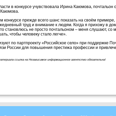
ласти в конкурсе учувствовала Ирина Каюмова, почтальон 
 Каюмова.
ом конкурсе прежде всего шанс показать на своём примере
ежедневный труд и внимание к людям. Когда я прихожу в д
сто становлюсь не просто почтальоном – меня слушают, со
ать, чтобы человеку стало легче».
изуют по партпроекту «Российское село» при поддержке П
язи России для повышения престижа профессии и привлече
материала ссылка на Независимое информационное агентство обязательна!