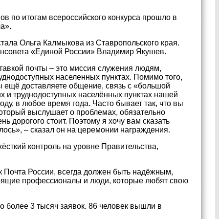
ов по итогам всероссийского конкурса прошло в
а».
тала Ольга Калмыкова из Ставропольского края.
генсовета «Единой России» Владимир Якушев.
ставкой почты – это миссия служения людям,
уднодоступных населенных пунктах. Помимо того,
вы ещё доставляете общение, связь с «большой
их и труднодоступных населённых пунктах нашей
ду, в любое время года. Часто бывает так, что вы
который выслушает о проблемах, обязательно
ень дорогого стоит. Поэтому я хочу вам сказать
лось», – сказал он на церемонии награждения.
жёсткий контроль на уровне Правительства,
к Почта России, всегда должен быть надёжным,
тоящие профессионалы и люди, которые любят свою
о более 3 тысяч заявок. 86 человек вышли в