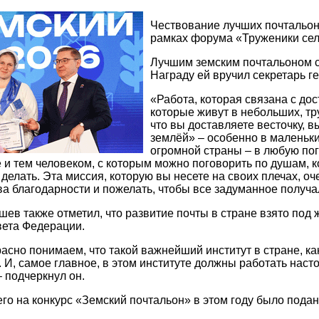
Чествование лучших почтальон
рамках форума «Труженики сел
Лучшим земским почтальоном с
Награду ей вручил секретарь 
«Работа, которая связана с до
которые живут в небольших, тр
что вы доставляете весточку, 
землёй» – особенно в маленьк
огромной страны – в любую пого
 и тем человеком, с которым можно поговорить по душам, 
 делать. Эта миссия, которую вы несете на своих плечах, оч
а благодарности и пожелать, чтобы все задуманное получа
ев также отметил, что развитие почты в стране взято под 
вета Федерации.
асно понимаем, что такой важнейший институт в стране, ка
И, самое главное, в этом институте должны работать нас
 подчеркнул он.
го на конкурс «Земский почтальон» в этом году было подан