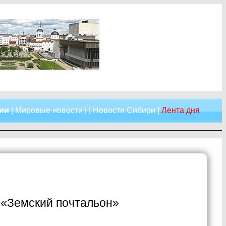
сии
|
Мировые новости
| |
Новости Сибири
|
Лента дня
 «Земский почтальон»