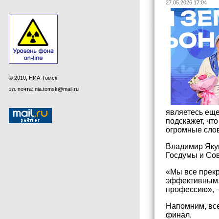
27.05.2026 17:04
© 2010, НИА-Томск
эл. почта: nia.tomsk@mail.ru
являетесь еще
подскажет, что
огромные слов
Владимир Якуш
Госдумы и Со
«Мы все прекр
эффективным. 
профессию», –
Напомним, все
финал.