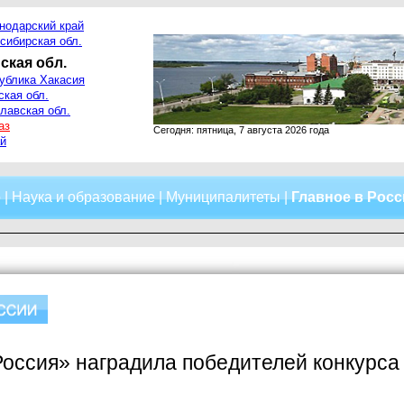
нодарский край
сибирская обл.
ская обл.
ублика Хакасия
ская обл.
лавская обл.
аз
Сегодня: пятница, 7 августа 2026 года
й
о
|
Наука и образование
|
Муниципалитеты
|
Главное в Рос
оссия» наградила победителей конкурса