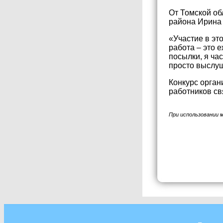
От Томской об
района Ирина
«Участие в эт
работа – это 
посылки, я ча
просто выслуш
Конкурс орган
работников св
При использовании 