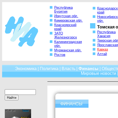
Республика
Краснодарск
Бурятия
край
Иркутская обл.
Новосибирск
Кемеровская обл.
обл.
Красноярский
Томская о
край
Республика
ЗАТО
Хакасия
Железногорск
Тверская обл
Калининградская
Ярославская
обл.
Кавказ
Мурманская обл.
Алтай
Ростов
Экономика
|
Политика
|
Власть
|
Финансы
|
Общест
Мировые новости
|