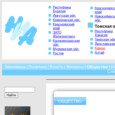
Республика
Краснодарск
Бурятия
край
Иркутская обл.
Новосибирск
Кемеровская обл.
обл.
Красноярский
Томская о
край
Республика
ЗАТО
Хакасия
Железногорск
Тверская обл
Калининградская
Ярославская
обл.
Кавказ
Мурманская обл.
Алтай
Ростов
Экономика
|
Политика
|
Власть
|
Финансы
|
Общество
|
Н
Сиб