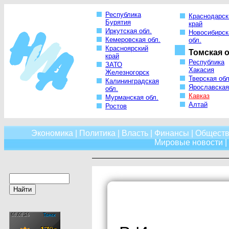
Республика
Краснодарск
Бурятия
край
Иркутская обл.
Новосибирск
Кемеровская обл.
обл.
Красноярский
Томская о
край
Республика
ЗАТО
Хакасия
Железногорск
Тверская обл
Калининградская
Ярославская
обл.
Кавказ
Мурманская обл.
Алтай
Ростов
Экономика
|
Политика
|
Власть
|
Финансы
|
Обществ
Мировые новости
|