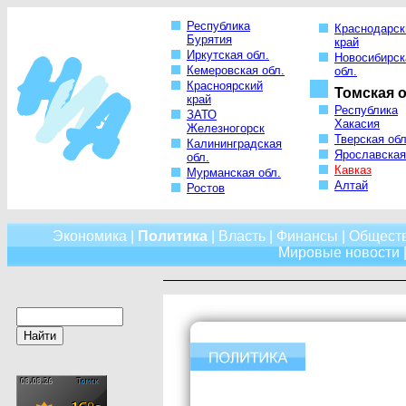
Республика
Краснодарск
Бурятия
край
Иркутская обл.
Новосибирск
Кемеровская обл.
обл.
Красноярский
Томская о
край
Республика
ЗАТО
Хакасия
Железногорск
Тверская обл
Калининградская
Ярославская
обл.
Кавказ
Мурманская обл.
Алтай
Ростов
Экономика
|
Политика
|
Власть
|
Финансы
|
Общест
Мировые новости
|