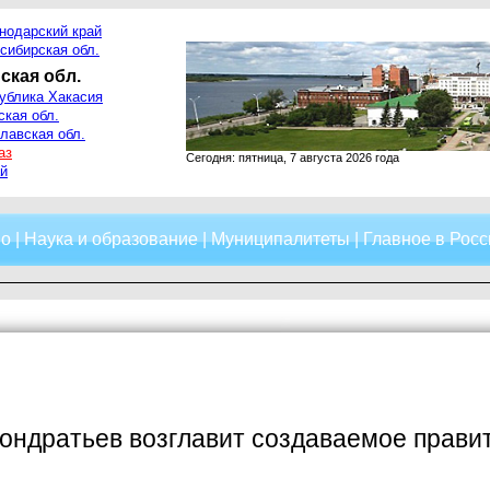
нодарский край
сибирская обл.
ская обл.
ублика Хакасия
ская обл.
лавская обл.
аз
Сегодня: пятница, 7 августа 2026 года
й
о
|
Наука и образование
|
Муниципалитеты
|
Главное в Росс
ондратьев возглавит создаваемое прави