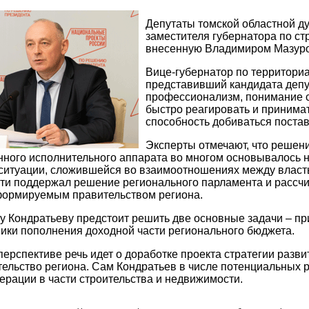
Депутаты томской областной д
заместителя губернатора по ст
внесенную Владимиром Мазуром
Вице-губернатор по территори
представивший кандидата депут
профессионализм, понимание с
быстро реагировать и принимат
способность добиваться поста
Эксперты отмечают, что решен
ного исполнительного аппарата во многом основывалось н
ситуации, сложившейся во взаимоотношениях между власть
ти поддержал решение регионального парламента и рассч
формируемым правительством региона.
у Кондратьеву предстоит решить две основные задачи – п
ники пополнения доходной части регионального бюджета.
ерспективе речь идет о доработке проекта стратегии разви
ельство региона. Сам Кондратьев в числе потенциальных 
ерации в части строительства и недвижимости.