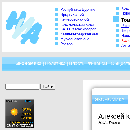
Крас
Республика Бурятия
Ново
Иркутская обл.
Кемеровская обл.
Том
Красноярский край
Респ
ЗАТО Железногорск
Твер
Калининградская обл.
Ярос
Мурманская обл.
Кавк
Ростов
Алта
Экономика
|
Политика
|
Власть
|
Финансы
|
Обществ
Алексей К
НИА-Томск