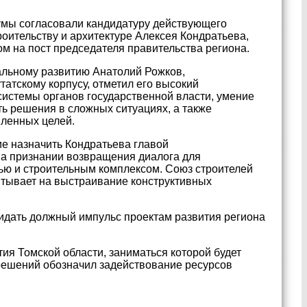
умы согласовали кандидатуру действующего
роительству и архитектуре Алексея Кондратьева,
 на пост председателя правительства региона.
альному развитию Анатолий Рожков,
атскому корпусу, отметил его высокий
истемы органов государственной власти, умение
ь решения в сложных ситуациях, а также
вленных целей.
ие назначить Кондратьева главой
а признании возвращения диалога для
ю и строительным комплексом. Союз строителей
итывает на выстраивание конструктивных
ридать должный импульс проектам развития региона
тия Томской области, заниматься которой будет
решений обозначил задействование ресурсов