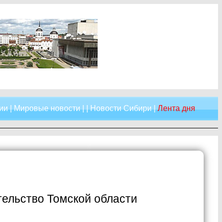
ии
|
Мировые новости
| |
Новости Сибири
|
Лента дня
тельство Томской области