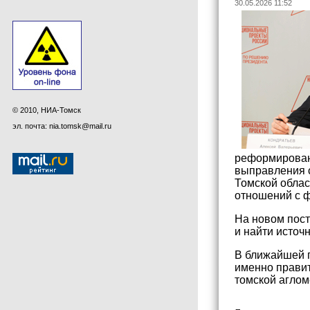
30.05.2026 11:52
© 2010, НИА-Томск
эл. почта: nia.tomsk@mail.ru
реформирован
выправления 
Томской облас
отношений с 
На новом пост
и найти источ
В ближайшей п
именно правит
томской аглом