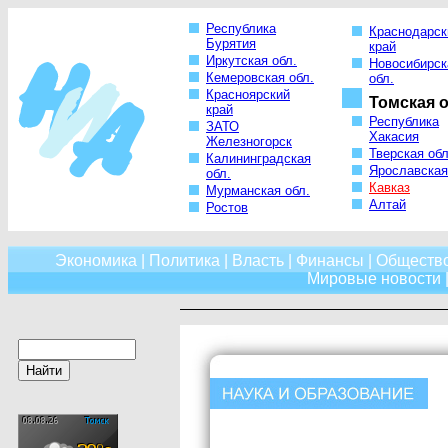
Республика
Краснодарск
Бурятия
край
Иркутская обл.
Новосибирск
Кемеровская обл.
обл.
Красноярский
Томская о
край
Республика
ЗАТО
Хакасия
Железногорск
Тверская обл
Калининградская
Ярославская
обл.
Кавказ
Мурманская обл.
Алтай
Ростов
Экономика
|
Политика
|
Власть
|
Финансы
|
Обществ
Мировые новости
|