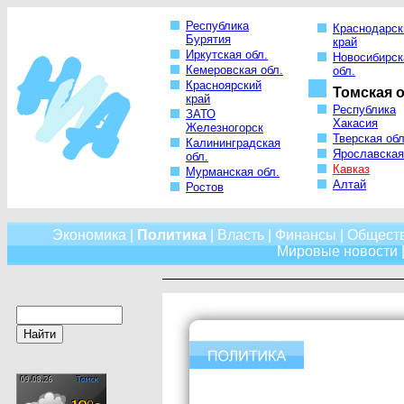
Республика
Краснодарск
Бурятия
край
Иркутская обл.
Новосибирск
Кемеровская обл.
обл.
Красноярский
Томская о
край
Республика
ЗАТО
Хакасия
Железногорск
Тверская обл
Калининградская
Ярославская
обл.
Кавказ
Мурманская обл.
Алтай
Ростов
Экономика
|
Политика
|
Власть
|
Финансы
|
Общест
Мировые новости
|