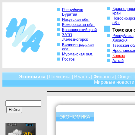
Краснодарс
Республика
край
Бурятия
Новосибирс
Иркутская обл.
обл.
Кемеровская обл.
Красноярский край
Томская 
ЗАТО
Республика
Железногорск
Хакасия
Калининградская
Тверская об
обл.
Ярославская
Мурманская обл.
Кавказ
Ростов
Алтай
Экономика
|
Политика
|
Власть
|
Финансы
|
Общест
Мировые новости