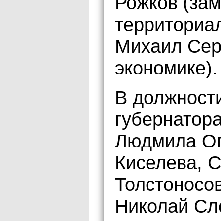
Рожков (зам
территориа
Михаил Сер
экономике).
В должност
губернатор
Людмила Ог
Киселева, 
Толстоносо
Николай Сл