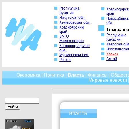
Республика
Краснодарск
Бурятия
край
Иркутская обл.
Новосибирск
Кемеровская обл.
обл.
Красноярский
Томская о
край
Республика
ЗАТО
Хакасия
Железногорск
Тверская обл
Калининградская
Ярославская
обл.
Кавказ
Мурманская обл.
Алтай
Ростов
Экономика
|
Политика
|
Власть
|
Финансы
|
Общест
Мировые новости
|