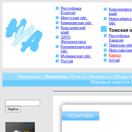
Республика
Краснодарск
Бурятия
край
Иркутская обл.
Новосибирск
Кемеровская обл.
обл.
Красноярский
Томская о
край
Республика
ЗАТО
Хакасия
Железногорск
Тверская обл
Калининградская
Ярославская
обл.
Кавказ
Мурманская обл.
Алтай
Ростов
Экономика
|
Политика
|
Власть
|
Финансы
|
Общест
Мировые новости
|