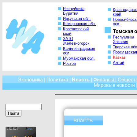
Республика
Краснодарск
Бурятия
край
Иркутская обл.
Новосибирск
Кемеровская обл.
обл.
Красноярский
Томская о
край
Республика
ЗАТО
Хакасия
Железногорск
Тверская обл
Калининградская
Ярославская
обл.
Кавказ
Мурманская обл.
Алтай
Ростов
Экономика
|
Политика
|
Власть
|
Финансы
|
Общест
Мировые новости
|