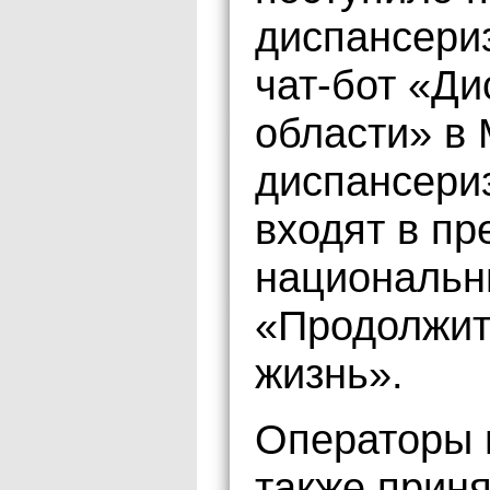
диспансериз
чат-бот «Д
области» в
диспансери
входят в пр
национальн
«Продолжит
жизнь».
Операторы 
также прин