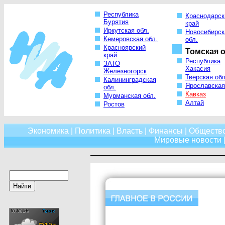
Республика
Краснодарск
Бурятия
край
Иркутская обл.
Новосибирск
Кемеровская обл.
обл.
Красноярский
Томская о
край
Республика
ЗАТО
Хакасия
Железногорск
Тверская обл
Калининградская
Ярославская
обл.
Кавказ
Мурманская обл.
Алтай
Ростов
Экономика
|
Политика
|
Власть
|
Финансы
|
Обществ
Мировые новости
|