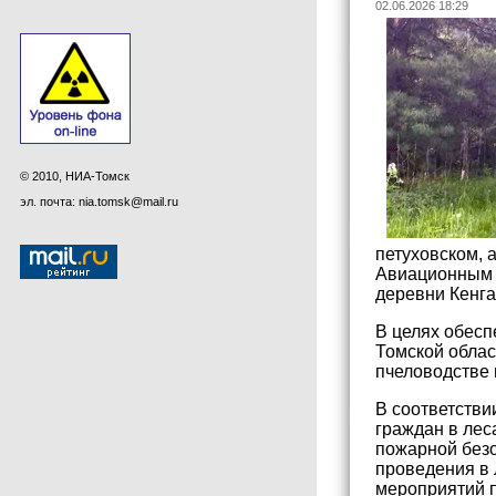
02.06.2026 18:29
© 2010, НИА-Томск
эл. почта: nia.tomsk@mail.ru
петуховском, 
Авиационным с
деревни Кенга
В целях обесп
Томской облас
пчеловодстве 
В соответстви
граждан в лес
пожарной безо
проведения в 
мероприятий п