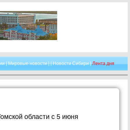
ии
|
Мировые новости
| |
Новости Сибири
|
Лента дня
Томской области с 5 июня