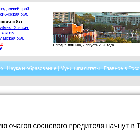
нодарский край
сибирская обл.
ская обл.
ублика Хакасия
ская обл.
лавская обл.
аз
Сегодня: пятница, 7 августа 2026 года
й
о
|
Наука и образование
|
Муниципалитеты
|
Главное в Росс
ю очагов соснового вредителя начнут в 