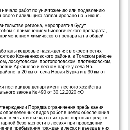
и начало работ по уничтожению или подавлению
снового пилильщика запланировано на 5 июня.
вительстве региона, мероприятия будут
собом с применением биологического препарата,
 применением химического препарата на общей
ботаны кедровые насаждения: в окрестностях
сятово Кожевниковского района, в Томском районе
ком, лоскутовском, протопоповском, плотниковском,
ревни Аркашево и лесном парке у села Яр.
оне: в 20 км от села Новая Бурка и в 30 км от
ия пестицидов департамент лесного хозяйства
льного закона № 490 от 30.12.2020 «О
 утверждении Порядка ограничения пребывания
ах определенных видов работ в целях обеспечения
ан в лесах и въезда в них транспортных средств,
итарной безопасности в лесах» при проведении
чение пребывания граждан в лесах и въезда в них