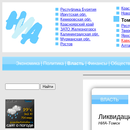
Крас
Республика Бурятия
Ново
Иркутская обл.
Кемеровская обл.
Том
Красноярский край
Респ
ЗАТО Железногорск
Твер
Калининградская обл.
Ярос
Мурманская обл.
Кавк
Ростов
Алта
Экономика
|
Политика
|
Власть
|
Финансы
|
Обществ
Ликвидаци
НИА-Томск