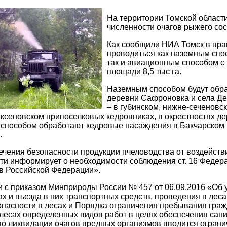
На территории Томской област
численности очагов рыжего со
Как сообщили НИА Томск в пра
проводиться как наземным спо
так и авиационным способом с
площади 8,5 тыс га.
Наземным способом будут обра
деревни Сафроновка и села Де
– в губинском, нижне-сеченовс
аксеновском припоселковых кедровниках, в окрестностях де
пособом обработают кедровые насаждения в Бакчарском рай
.
ечения безопасности продукции пчеловодства от воздейств
ти информирует о необходимости соблюдения ст. 16 Федера
в Российской Федерации».
и с приказом Минприроды России № 457 от 06.09.2016 «Об
ах и въезда в них транспортных средств, проведения в лес
пасности в лесах и Порядка ограничения пребывания гражд
лесах определенных видов работ в целях обеспечения сан
о ликвидации очагов вредных организмов вводится ограни