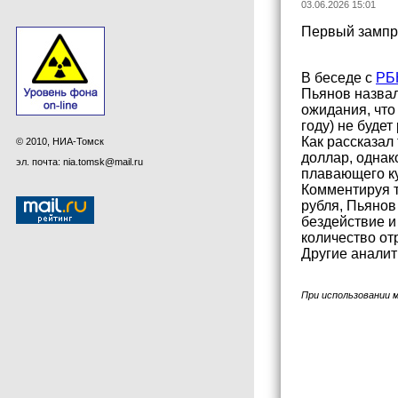
03.06.2026 15:01
Первый зампре
В беседе с
РБ
Пьянов назвал
ожидания, что
году) не буде
Как рассказал
© 2010, НИА-Томск
доллар, однак
эл. почта: nia.tomsk@mail.ru
плавающего ку
Комментируя т
рубля, Пьянов
бездействие и
количество от
Другие аналит
При использовании 