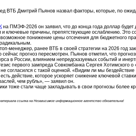
д ВТБ Дмитрий Пьянов назвал факторы, которые, по ожидан
К
на ПМЭФ-2026 он заявил, что до конца года доллар будет 
 и ключевые причины, препятствующие ослаблению. Это со
 возможное понижение цены отсечения для бюджетного пра
т радикальным.
 топ-менеджер, ранее ВТБ в своей стратегии на 2026 год за
о сейчас прогноз пересмотрен. Пьянов отметил, что прогно
рса в России, влиянием непредсказуемых событий и инерт
езис первого зампреда Совкомбанка Сергея Хотимского о 
 не согласился с такой оценкой. «Видим ли мы бездействие
 есть действие, которое ускоряет снижение ключевой ставки
раслей, чем рубль», — заявил он.
ики тоже стали чаще закладывать в свои прогнозы более кр
материала ссылка на Независимое информационное агентство обязательна!