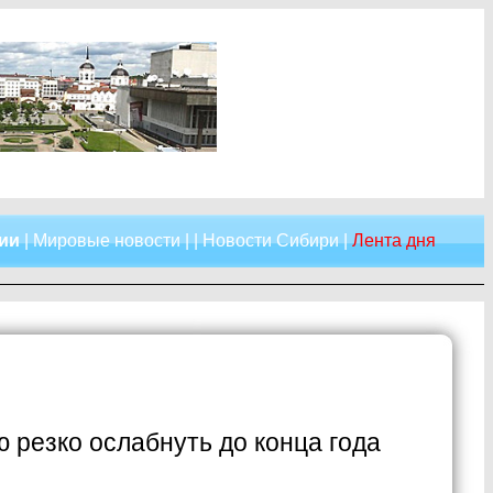
сии
|
Мировые новости
| |
Новости Сибири
|
Лента дня
 резко ослабнуть до конца года