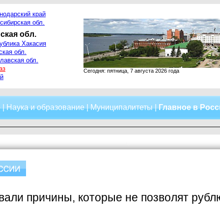
нодарский край
сибирская обл.
ская обл.
ублика Хакасия
ская обл.
лавская обл.
аз
Сегодня: пятница, 7 августа 2026 года
й
о
|
Наука и образование
|
Муниципалитеты
|
Главное в Рос
вали причины, которые не позволят рублю