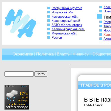
Крас
Республика Бурятия
Ново
Иркутская обл.
Кемеровская обл.
Том
Красноярский край
Респ
ЗАТО Железногорск
Твер
Калининградская обл.
Ярос
Мурманская обл.
Кавк
Ростов
Алта
Экономика
|
Политика
|
Власть
|
Финансы
|
Обществ
В ВТБ наз
НИА-Томск