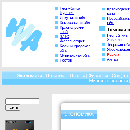
Республика
Краснодарск
Бурятия
край
Иркутская обл.
Новосибирск
Кемеровская обл.
обл.
Красноярский
Томская о
край
Республика
ЗАТО
Хакасия
Железногорск
Тверская обл
Калининградская
Ярославская
обл.
Кавказ
Мурманская обл.
Алтай
Ростов
Экономика
|
Политика
|
Власть
|
Финансы
|
Общест
Мировые новости
|