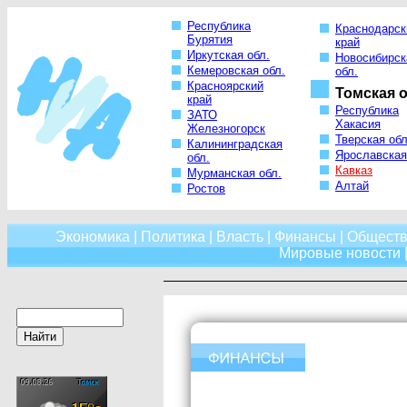
Республика
Краснодарск
Бурятия
край
Иркутская обл.
Новосибирск
Кемеровская обл.
обл.
Красноярский
Томская о
край
Республика
ЗАТО
Хакасия
Железногорск
Тверская обл
Калининградская
Ярославская
обл.
Кавказ
Мурманская обл.
Алтай
Ростов
Экономика
|
Политика
|
Власть
|
Финансы
|
Обществ
Мировые новости
|