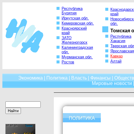
Республика
Краснодарск
Бурятия
край
Иркутская обл.
Новосибирск
Кемеровская обл.
обл.
Красноярский
Томская о
край
Республика
ЗАТО
Хакасия
Железногорск
Тверская обл
Калининградская
Ярославская
обл.
Кавказ
Мурманская обл.
Алтай
Ростов
Экономика
|
Политика
|
Власть
|
Финансы
|
Обществ
Мировые новости
|