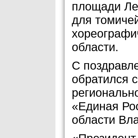
площади Ле
для томиче
хореографи
области.
С поздравл
обратился с
регионально
«Единая Рос
области Вл