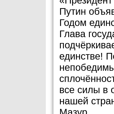
«Президент
Путин объя
Годом единс
Глава госуд
подчёркивае
единстве! 
непобедимы
сплочённост
все силы в 
нашей стра
Мазур.