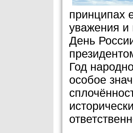
принципах е
уважения и 
День Росси
президенто
Год народно
особое зна
сплочённос
исторически
ответственн