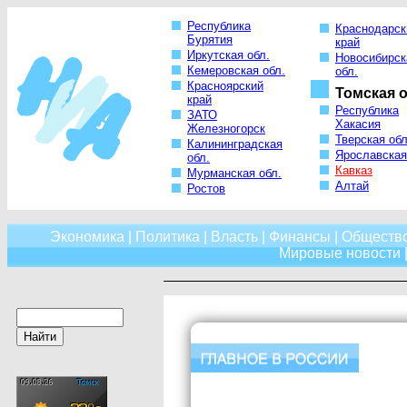
Республика
Краснодарск
Бурятия
край
Иркутская обл.
Новосибирск
Кемеровская обл.
обл.
Красноярский
Томская о
край
Республика
ЗАТО
Хакасия
Железногорск
Тверская обл
Калининградская
Ярославская
обл.
Кавказ
Мурманская обл.
Алтай
Ростов
Экономика
|
Политика
|
Власть
|
Финансы
|
Обществ
Мировые новости
|