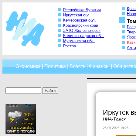
Крас
Республика Бурятия
Ново
Иркутская обл.
Кемеровская обл.
Том
Красноярский край
Респ
ЗАТО Железногорск
Твер
Калининградская обл.
Ярос
Мурманская обл.
Кавк
Ростов
Алта
Экономика
|
Политика
|
Власть
|
Финансы
|
Обществ
Иркутск в
НИА-Томск
25.06.2026 14:25