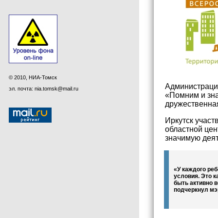
© 2010, НИА-Томск
Администрация
эл. почта: nia.tomsk@mail.ru
«Помним и зна
дружественная
Иркутск участ
областной цен
значимую деят
«У каждого реб
условия. Это 
быть активно в
подчеркнул мэ