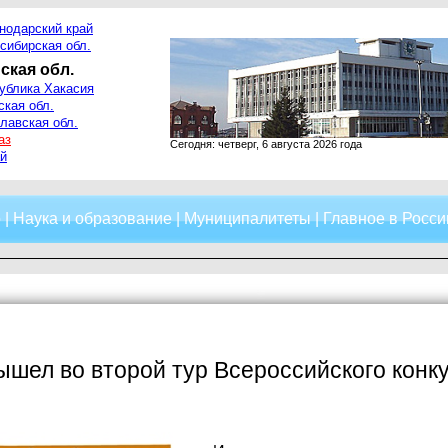
нодарский край
сибирская обл.
ская обл.
ублика Хакасия
ская обл.
лавская обл.
аз
Сегодня: четверг, 6 августа 2026 года
й
о
|
Наука и образование
|
Муниципалитеты
|
Главное в Росси
ышел во второй тур Всероссийского конк