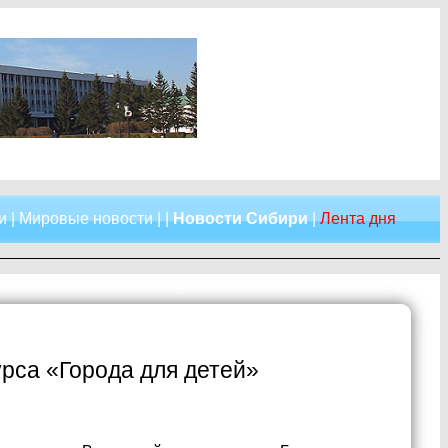
и
|
Мировые новости
| |
Новости Сибири
|
Лента дня
урса «Города для детей»