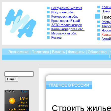
Красн
Республика Бурятия
Новос
Иркутская обл.
Кемеровская обл.
Томс
Красноярский край
Респу
ЗАТО Железногорск
Тверс
Калининградская обл.
Яросл
Мурманская обл.
Кавка
Ростов
Алтай
Экономика
|
Политика
|
Власть
|
Финансы
|
Общество
|
Н
Строить жилье