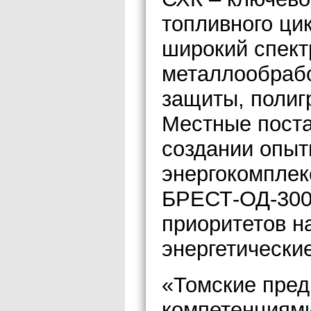
топливного ци
широкий спектр
металлообрабо
защиты, полиг
Местные поста
создании опыт
энергокомплек
БРЕСТ-ОД-300 
приоритетов н
энергетически
«Томские пре
компетенциями