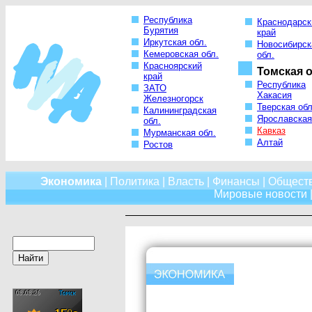
Республика
Краснодарск
Бурятия
край
Иркутская обл.
Новосибирск
Кемеровская обл.
обл.
Красноярский
Томская о
край
Республика
ЗАТО
Хакасия
Железногорск
Тверская обл
Калининградская
Ярославская
обл.
Кавказ
Мурманская обл.
Алтай
Ростов
Экономика
|
Политика
|
Власть
|
Финансы
|
Общест
Мировые новости
|