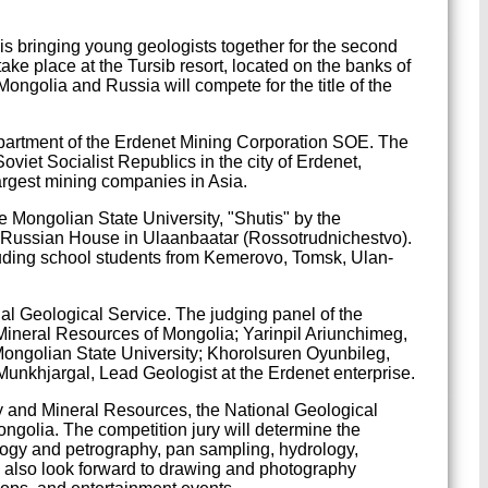
s bringing young geologists together for the second
 take place at the Tursib resort, located on the banks of
ongolia and Russia will compete for the title of the
partment of the Erdenet Mining Corporation SOE. The
viet Socialist Republics in the city of Erdenet,
argest mining companies in Asia.
e Mongolian State University, "Shutis" by the
 Russian House in Ulaanbaatar (Rossotrudnichestvo).
luding school students from Kemerovo, Tomsk, Ulan-
al Geological Service. The judging panel of the
 Mineral Resources of Mongolia; Yarinpil Ariunchimeg,
 Mongolian State University; Khorolsuren Oyunbileg,
unkhjargal, Lead Geologist at the Erdenet enterprise.
ry and Mineral Resources, the National Geological
ngolia. The competition jury will determine the
alogy and petrography, pan sampling, hydrology,
n also look forward to drawing and photography