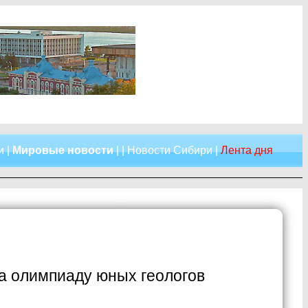
и
|
Мировые новости
| |
Новости Сибири
|
Лента дня
на олимпиаду юных геологов