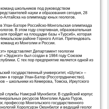
и команд школьников под руководством
редставителей науки и образования сегодня, 28
но-Алтайска на олимпиаду юных геологов.
в Улан-Баторе Российско-Монгольская олимпиада
еологов. В этом году спортивная, образовательная
валя пройдет на площадке базы «Турсиб», которая
 Чемальском районе Горного Алтая. Претендовать
 команд из Монголии и России.
нэт» представляет Департамент геологии
нат «Эрдэнэт» был создан в 1984 году Союзом
публики. С тех пор предприятие является одной из
ьский государственный университет, «Шутис» –
ом» в городе Улан-Батор (Россотрудничество).
в – школьники из Кемерова, Томска, Иркутского
ой службы Намсрай Мунхбилэг. В судейский корпус
неральных ресурсов Монголии Адьяа Пүрэв,
г, профессор Монгольского государственного
ехнологий Хоролсурэн Оюунбилэг и ведущий геолог