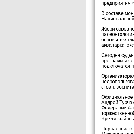
предприятия 
В составе мон
Национальной 
Жюри соревнов
палеонтология
основы техник
аквапарка, эк
Сегодня судьи
программ и со
подключатся 
Организаторам
недропользова
стран, воспит
Официальное о
Андрей Турчак
Федерации Ал
торжественной
Чрезвычайный
Первая в исто