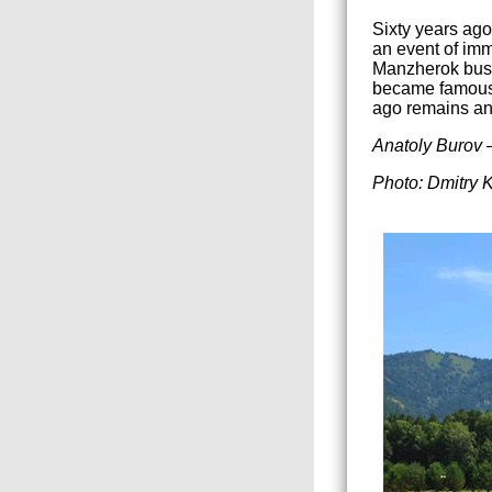
Sixty years ago
an event of imm
Manzherok bustl
became famous. 
ago remains an
Anatoly Burov –
Photo: Dmitry