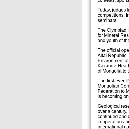
contests, sport
Today, judges f
competitions. I
seminars.
The Olympiad i
for Mineral Res
and youth of th
The official op
Altai Republic.
Environment of
Kazanov, Head 
of Mongolia to 
The first-ever
Mongolian Comm
Federation to M
is becoming one
Geological rese
over a century,
continued and d
cooperation and
international c