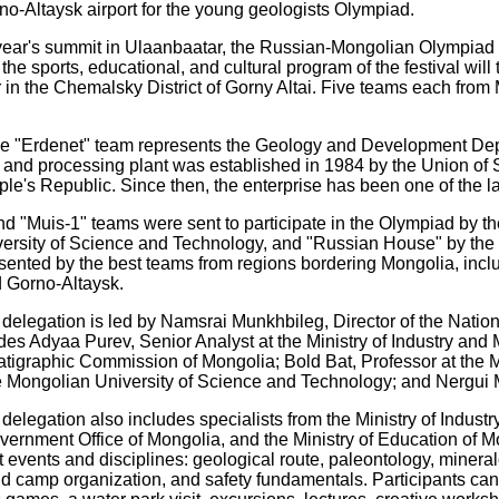
no-Altaysk airport for the young geologists Olympiad.
year's summit in Ulaanbaatar, the Russian-Mongolian Olympiad i
 the sports, educational, and cultural program of the festival will
 in the Chemalsky District of Gorny Altai. Five teams each from M
the "Erdenet" team represents the Geology and Development De
and processing plant was established in 1984 by the Union of So
e's Republic. Since then, the enterprise has been one of the l
d "Muis-1" teams were sent to participate in the Olympiad by th
ersity of Science and Technology, and "Russian House" by the
esented by the best teams from regions bordering Mongolia, inc
d Gorno-Altaysk.
elegation is led by Namsrai Munkhbileg, Director of the Nation
es Adyaa Purev, Senior Analyst at the Ministry of Industry and
ratigraphic Commission of Mongolia; Bold Bat, Professor at the
e Mongolian University of Science and Technology; and Nergui M
elegation also includes specialists from the Ministry of Indust
vernment Office of Mongolia, and the Ministry of Education of Mo
t events and disciplines: geological route, paleontology, miner
ld camp organization, and safety fundamentals. Participants ca