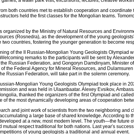
s games, a water park visit, excursions, lectures, creative work
rom both countries met to establish cooperation and coordinate
nstructors held the first classes for the Mongolian teams. Tomorr
s organized by the Ministry of Natural Resources and Environm
ources (Rosnedra), as the development of the young geologists'
e two countries, fostering the younger generation to become re
ening of the II Russian-Mongolian Young Geologists Olympiad wi
 Welcoming remarks to the participants will be sent by Alexande
 the Russian Federation, and Gongoryn Damdinyam, Minister of
of the Federal Agency for Mineral Resources, and Dulamsuren
the Russian Federation, will take part in the solemn ceremony.
 Russian-Mongolian Young Geologists Olympiad took place in 202
ission and was held in Ulaanbaatar. Alexey Evsikov, Ambassad
ongolia, thanked the organizers of the first Olympiad and called 
 of the most dynamically developing areas of cooperation betw
arch and joint work of scientists from the two neighboring and 
 accumulating a large base of shared knowledge. According to th
eveloped at a new, most modern level. The youth—the future of
 mutual respect traditional for both nations. Last year's succes
ompetitions of young geologists a traditional and annual event.