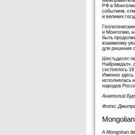
Межправитель
РФ в Монголи
событием, отм
и великих госу
Геологические
и Монголию, н
быть продолже
взаимному ув
для решения 
Шестьдесят ле
Найрамдал», с
состоялось 18
Именно здесь 
исполнялась н
народов Росси
Анатолий Бур
Фото: Дмитри
Mongolian 
A Mongolian del