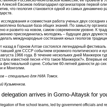
ственной Российско-Монгольской комиссии, ее провели в 
и Алексей Евсиков поблагодарил организаторов первой о
етив, что геология становится одной из самых динамично 
дарств.
 исследования и совместная работа ученых двух соседних 
акоплена большая база общих знаний. По замыслу организ
но и развито на новом, самом современном уровне. К трад
ажению присоединилась молодежь – будущее двух дружеств
сделать международные состязания юных геологов традиц
т назад в Горном Алтае состоялся легендарный фестиваль
тавший для СССР событием огромного политического и кул
 августа 1966 года. В течение нескольких дней Манжерок гу
стала известной песня «Что такое Манжерок?». Впервые её 
а фестивальной сцене. Событие 60-летней давности до си
и и Монголии.
ов – специально для НИА Томск.
й Кузьменков.
delegation arrives in Gorno-Altaysk for y
egation of five school teams, led by government officials and re