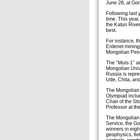
June 28, at Gor
Following last 
time. This year,
the Katun River
best.
For instance, 
Erdenet mining 
Mongolian Peopl
The "Muis-1" an
Mongolian Univ
Russia is repr
Ude, Chita, an
The Mongolian d
Olympiad includ
Chair of the St
Professor at th
The Mongolian d
Service, the Go
winners in eigh
geophysics, fie