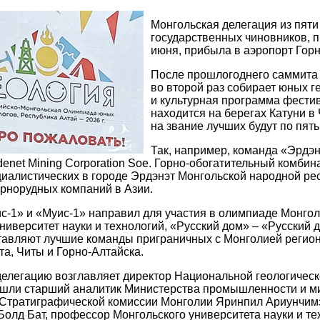
Монгольская делегация из пят
государственных чиновников, п
июня, прибыла в аэропорт Гор
После прошлогоднего саммита 
во второй раз собирает юных г
и культурная программа фести
находится на берегах Катуни в
на звание лучших будут по пять
Так, например, команда «Эрдэ
denet Mining Corporation Soe. Горно-обогатительный комби
иалистических в городе Эрдэнэт Монгольской народной рес
рнорудных компаний в Азии.
-1» и «Муис-1» направил для участия в олимпиаде Монгол
ниверситет науки и технологий, «Русский дом» – «Русский д
авляют лучшие команды приграничных с Монголией регионо
та, Читы и Горно-Алтайска.
елегацию возглавляет директор Национальной геологическ
шли старший аналитик Министерства промышленности и ми
Стратиграфической комиссии Монголии Яринпил Ариунчимэ
Болд Бат, профессор Монгольского университета науки и т