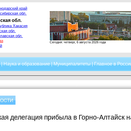
нодарский край
сибирская обл.
ская обл.
ублика Хакасия
ская обл.
лавская обл.
аз
Сегодня: четверг, 6 августа 2026 года
й
|
Наука и образование
|
Муниципалитеты
|
Главное в Росси
ая делегация прибыла в Горно-Алтайск 