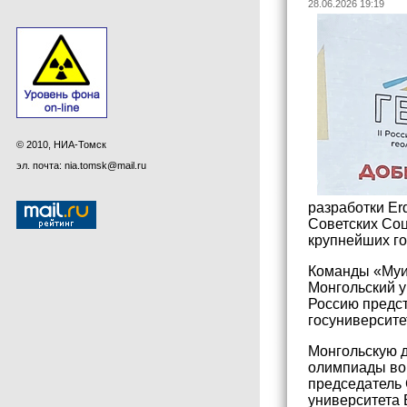
28.06.2026 19:19
© 2010, НИА-Томск
эл. почта: nia.tomsk@mail.ru
разработки Er
Советских Соц
крупнейших го
Команды «Муис
Монгольский у
Россию предст
госуниверсите
Монгольскую д
олимпиады во
председатель 
университета 