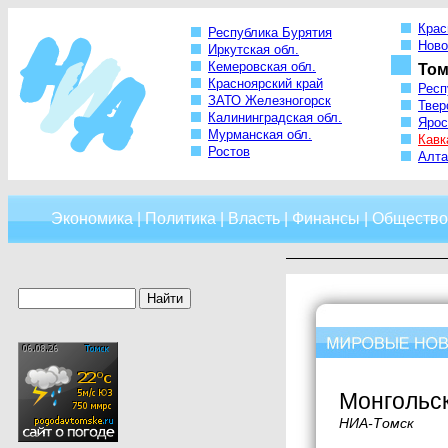
Крас
Республика Бурятия
Ново
Иркутская обл.
Кемеровская обл.
Том
Красноярский край
Респ
ЗАТО Железногорск
Твер
Калининградская обл.
Ярос
Мурманская обл.
Кавк
Ростов
Алта
Экономика
|
Политика
|
Власть
|
Финансы
|
Общество
Монгольск
НИА-Томск