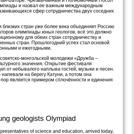
Улан-Баторе. Чрезвычайный и Полномочный Посол
лимпиады и назвал ее важным международным
развивающихся сфер сотрудничества двух соседних
и близких стран уже более века объединяет Россию
аторов олимпиады юных геологов, всё это должно
иционному для обеих стран сотрудничеству и
енных стран. Прошлогодний успех стал основой
ионными и ежегодными.
 советско-монгольской молодежи «Дружба –
ьтурного значения. Открытие фестиваля
дел от небывалого наплыва гостей, музыки и песен.
напевали на берегу Катуни, а потом она
х пор является примером сплочённости и единения
oung geologists Olympiad
presentatives of science and education, arrived today,