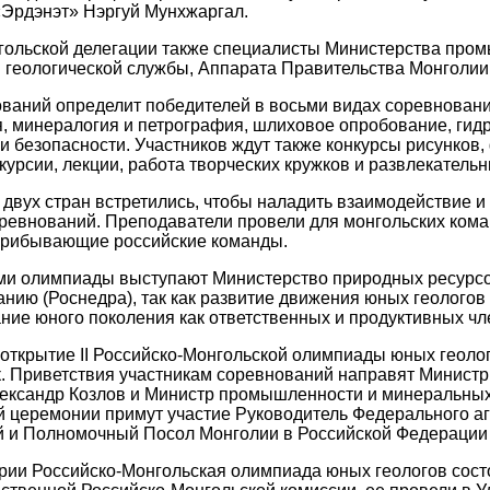
«Эрдэнэт» Нэргуй Мунхжаргал.
гольской делегации также специалисты Министерства про
геологической службы, Аппарата Правительства Монголии
аний определит победителей в восьми видах соревнований
, минералогия и петрография, шлиховое опробование, гидр
и безопасности. Участников ждут также конкурсы рисунков
скурсии, лекции, работа творческих кружков и развлекатель
 двух стран встретились, чтобы наладить взаимодействие 
ревнований. Преподаватели провели для монгольских коман
прибывающие российские команды.
и олимпиады выступают Министерство природных ресурсов
нию (Роснедра), так как развитие движения юных геологов
ание юного поколения как ответственных и продуктивных ч
ткрытие II Российско-Монгольской олимпиады юных геолог
. Приветствия участникам соревнований направят Министр
ександр Козлов и Министр промышленности и минеральных
 церемонии примут участие Руководитель Федерального аг
 и Полномочный Посол Монголии в Российской Федерации
рии Российско-Монгольская олимпиада юных геологов сост