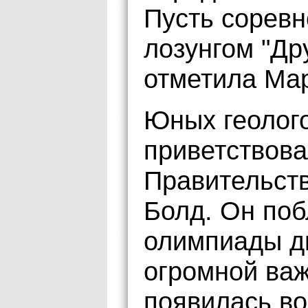
Пусть соревн
лозунгом "Др
отметила Ма
Юных геолого
приветствова
Правительст
Болд. Он поб
олимпиады дв
огромной важ
появилась во