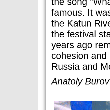
the song "Wh
famous. It was
the Katun Riv
the festival s
years ago rem
cohesion and 
Russia and Mo
Anatoly Burov