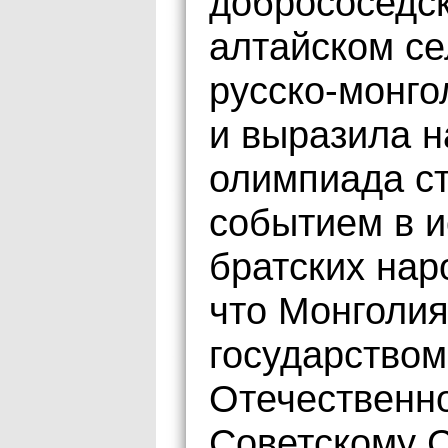
добрососедск
алтайском с
русско-монго
и выразила н
олимпиада с
событием в и
братских нар
что Монголи
государством
Отечественн
Советскому 