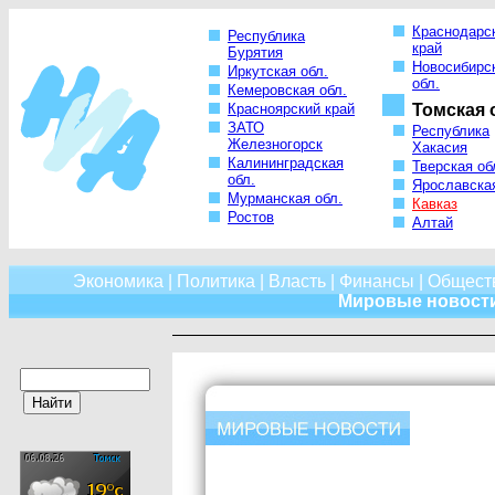
Краснодарс
Республика
край
Бурятия
Новосибирс
Иркутская обл.
обл.
Кемеровская обл.
Красноярский край
Томская 
ЗАТО
Республика
Железногорск
Хакасия
Калининградская
Тверская об
обл.
Ярославская
Мурманская обл.
Кавказ
Ростов
Алтай
Экономика
|
Политика
|
Власть
|
Финансы
|
Общест
Мировые новост