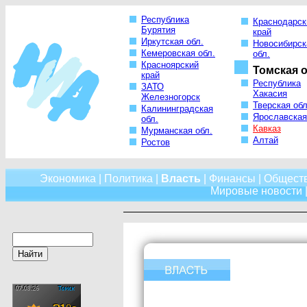
Республика
Краснодарск
Бурятия
край
Иркутская обл.
Новосибирск
Кемеровская обл.
обл.
Красноярский
Томская о
край
Республика
ЗАТО
Хакасия
Железногорск
Тверская обл
Калининградская
Ярославская
обл.
Кавказ
Мурманская обл.
Алтай
Ростов
Экономика
|
Политика
|
Власть
|
Финансы
|
Общест
Мировые новости
|