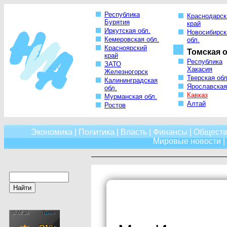
Республика
Краснодарск
Бурятия
край
Иркутская обл.
Новосибирск
Кемеровская обл.
обл.
Красноярский
Томская о
край
Республика
ЗАТО
Хакасия
Железногорск
Тверская обл
Калининградская
Ярославская
обл.
Кавказ
Мурманская обл.
Алтай
Ростов
Экономика
|
Политика
|
Власть
|
Финансы
|
Обществ
Мировые новости
|