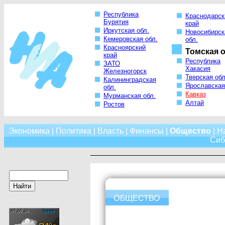
Республика
Краснодарск
Бурятия
край
Иркутская обл.
Новосибирск
Кемеровская обл.
обл.
Красноярский
Томская о
край
Республика
ЗАТО
Хакасия
Железногорск
Тверская обл
Калининградская
Ярославская
обл.
Кавказ
Мурманская обл.
Алтай
Ростов
Экономика
|
Политика
|
Власть
|
Финансы
|
Общество
|
Н
Сиб