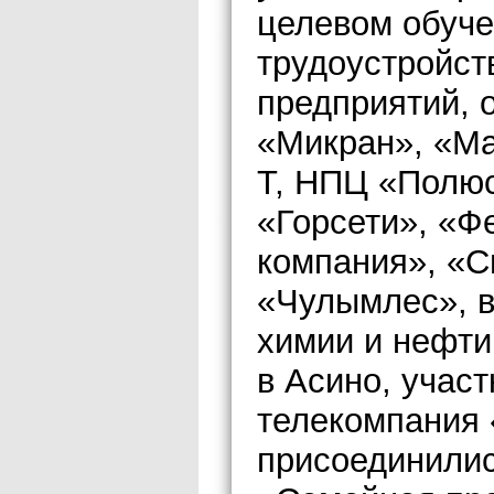
целевом обуче
трудоустройст
предприятий, 
«Микран», «М
Т, НПЦ «Полюс
«Горсети», «Ф
компания», «С
«Чулымлес», в
химии и нефти
в Асино, участ
телекомпания 
присоединилис