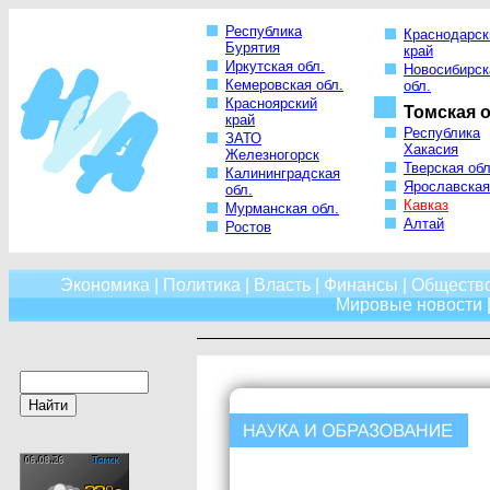
Республика
Краснодарск
Бурятия
край
Иркутская обл.
Новосибирск
Кемеровская обл.
обл.
Красноярский
Томская о
край
Республика
ЗАТО
Хакасия
Железногорск
Тверская обл
Калининградская
Ярославская
обл.
Кавказ
Мурманская обл.
Алтай
Ростов
Экономика
|
Политика
|
Власть
|
Финансы
|
Обществ
Мировые новости
|