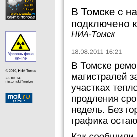
В Томске с н
подключено к
НИА-Томск
18.08.2011 16:21
В Томске ремо
© 2010, НИА-Томск
магистралей з
эл. почта:
nia.tomsk@mail.ru
участках тепл
продления сро
недель. Без г
графика остаю
Как сообщили 