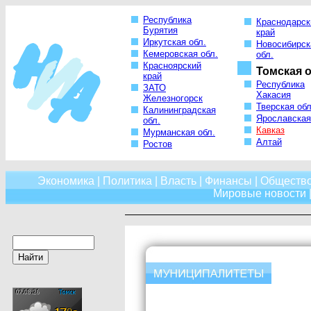
Республика
Краснодарск
Бурятия
край
Иркутская обл.
Новосибирск
Кемеровская обл.
обл.
Красноярский
Томская о
край
Республика
ЗАТО
Хакасия
Железногорск
Тверская обл
Калининградская
Ярославская
обл.
Кавказ
Мурманская обл.
Алтай
Ростов
Экономика
|
Политика
|
Власть
|
Финансы
|
Обществ
Мировые новости
|