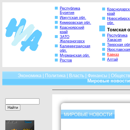
Республика
Краснодарск
Бурятия
край
Иркутская обл.
Новосибирск
Кемеровская обл.
обл.
Красноярский
Томская о
край
Республика
ЗАТО
Хакасия
Железногорск
Тверская обл
Калининградская
Ярославская
обл.
Кавказ
Мурманская обл.
Алтай
Ростов
Экономика
|
Политика
|
Власть
|
Финансы
|
Обществ
Мировые новости