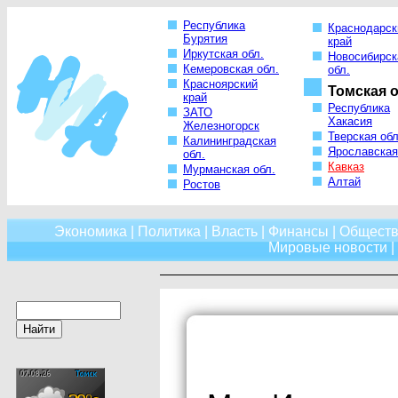
Республика
Краснодарск
Бурятия
край
Иркутская обл.
Новосибирск
Кемеровская обл.
обл.
Красноярский
Томская о
край
Республика
ЗАТО
Хакасия
Железногорск
Тверская обл
Калининградская
Ярославская
обл.
Кавказ
Мурманская обл.
Алтай
Ростов
Экономика
|
Политика
|
Власть
|
Финансы
|
Обществ
Мировые новости
|