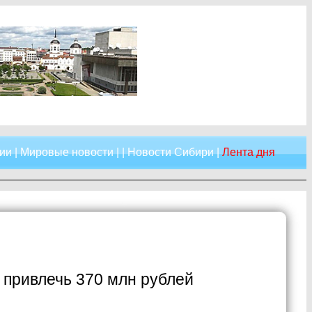
ии
|
Мировые новости
| |
Новости Сибири
|
Лента дня
 привлечь 370 млн рублей