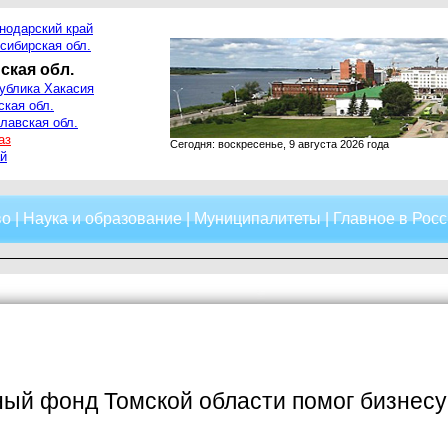
нодарский край
сибирская обл.
ская обл.
ублика Хакасия
ская обл.
лавская обл.
аз
Сегодня: воскресенье, 9 августа 2026 года
й
во
|
Наука и образование
|
Муниципалитеты
|
Главное в Росс
ый фонд Томской области помог бизнесу