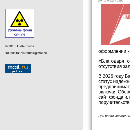
02.07.2026 12:05
© 2010, НИА-Томск
оформлении кр
эл. почта: nia.tomsk@mail.ru
«Благодаря го
отсутствия за
В 2026 году Б
статус надёжн
предпринимате
включая Сберб
сайт фонда ил
поручительств
При использовании 