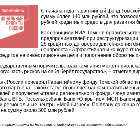
С начала года Гарантийный фонд Томской
сумму более 140 млн рублей, что позвол
рублей кредитных средств для развития б
Как сообщили НИА Томск в правительстве
предпринимателей при реструктуризации 
25 кредитных договоров для снижения фи
нацпроекта «Эффективная и конкурентная
едитов на инвестиционные цели и пополнение оборотных 
сударственным поручительствам компания может привлекат
лога: часть рисков на себя берёт государство», – отметил д
анк России присвоил Гарантийному фонду Томской области
ого партнёра. Такой статус позволяет банкам тратить мень
лей с поручительствами регионального фонда. Фонд имеет
анк, ВТБ, Россельхозбанк, Банк «Открытие», МСП Банк и д
и региональные центры «Мой бизнес». По плану до конца г
 на сумму около 300 млн рублей.
материала ссылка на Независимое информационное агентство обязательна!