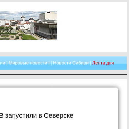
сии
|
Мировые новости
| |
Новости Сибири
|
Лента дня
В запустили в Северске