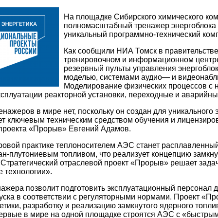
На площадке Сибирского химического ком
полномасштабный тренажер энергоблока 
уникальный программно-технический комп
Как сообщили НИА Томск в правительстве
тренировочном и информационном центре
резервный пульты управления энергобло
моделью, системами аудио— и видеонаблю
Моделирование физических процессов с 
сплуатации реакторной установки, переходные и аварийн
нажеров в мире нет, поскольку он создан для уникальног
ет ключевым техническим средством обучения и лицензиро
 проекта «Прорыв» Евгений Адамов.
овой практике теплоносителем АЭС станет расплавленный 
н-плутониевым топливом, что реализует концепцию замкнут
 Стратегический отраслевой проект «Прорыв» решает зада
е технологии».
ажера позволит подготовить эксплуатационный персонал д
уска в соответствии с регуляторными нормами. Проект «Пр
етики, разработку и реализацию замкнутого ядерного топли
ервые в мире на одной площадке строятся АЭС с «быстры