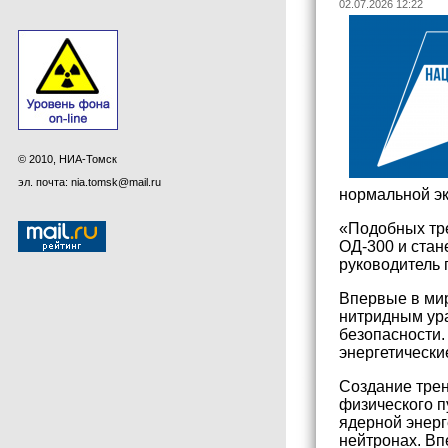
02.07.2026 12:22
© 2010, НИА-Томск
эл. почта: nia.tomsk@mail.ru
нормальной эк
«Подобных тре
ОД-300 и стан
руководитель
Впервые в мир
нитридным ура
безопасности.
энергетически
Создание трен
физического п
ядерной энерг
нейтронах. Вп