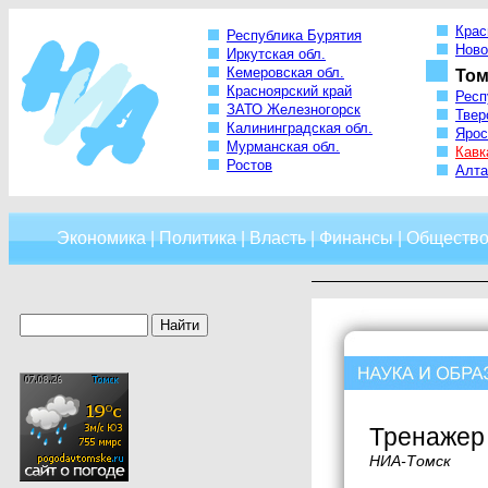
Крас
Республика Бурятия
Ново
Иркутская обл.
Кемеровская обл.
Том
Красноярский край
Респ
ЗАТО Железногорск
Твер
Калининградская обл.
Ярос
Мурманская обл.
Кавк
Ростов
Алта
Экономика
|
Политика
|
Власть
|
Финансы
|
Обществ
Тренажер
НИА-Томск