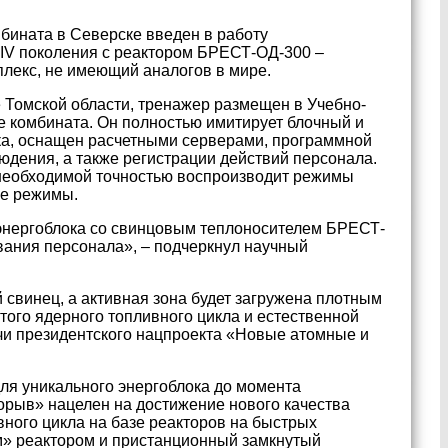
бината в Северске введен в работу
IV поколения с реактором БРЕСТ-ОД-300 –
лекс, не имеющий аналогов в мире.
 Томской области, тренажер размещен в Учебно-
 комбината. Он полностью имитирует блочный и
ка, оснащен расчетными серверами, программной
дения, а также регистрации действий персонала.
необходимой точностью воспроизводит режимы
ые режимы.
о энергоблока со свинцовым теплоносителем БРЕСТ-
вания персонала», – подчеркнул научный
свинец, а активная зона будет загружена плотным
ого ядерного топливного цикла и естественной
чи президентского нацпроекта «Новые атомные и
ля уникального энергоблока до момента
орыв» нацелен на достижение нового качества
вного цикла на базе реакторов на быстрых
м» реактором и пристанционный замкнутый