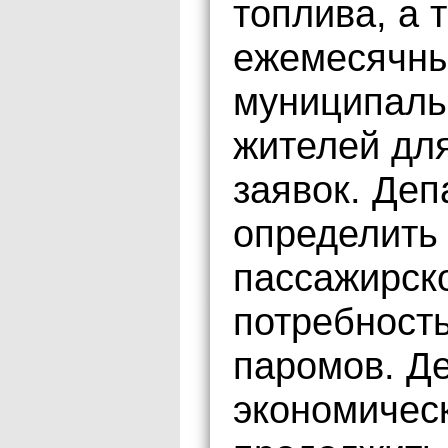
топлива, а 
ежемесячны
муниципаль
жителей дл
заявок. Деп
определить
пассажирско
потребность
паромов. Д
экономическ