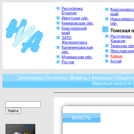
Республика
Краснодарск
Бурятия
край
Иркутская обл.
Новосибирск
Кемеровская обл.
обл.
Красноярский
Томская о
край
Республика
ЗАТО
Хакасия
Железногорск
Тверская обл
Калининградская
Ярославская
обл.
Кавказ
Мурманская обл.
Алтай
Ростов
Экономика
|
Политика
|
Власть
|
Финансы
|
Общест
Мировые новости
|