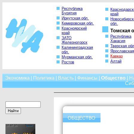
Республика
Краснодарск
Бурятия
край
Иркутская обл.
Новосибирск
Кемеровская обл.
обл.
Красноярский
Томская о
край
Республика
ЗАТО
Хакасия
Железногорск
Тверская обл
Калининградская
Ярославская
обл.
Кавказ
Мурманская обл.
Алтай
Ростов
Экономика
|
Политика
|
Власть
|
Финансы
|
Общество
|
Н
Сиб