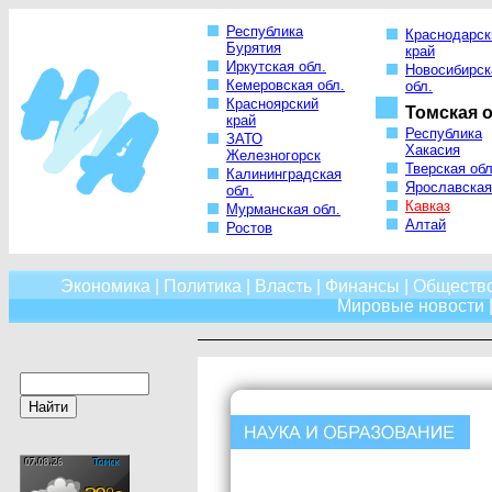
Республика
Краснодарск
Бурятия
край
Иркутская обл.
Новосибирск
Кемеровская обл.
обл.
Красноярский
Томская о
край
Республика
ЗАТО
Хакасия
Железногорск
Тверская обл
Калининградская
Ярославская
обл.
Кавказ
Мурманская обл.
Алтай
Ростов
Экономика
|
Политика
|
Власть
|
Финансы
|
Обществ
Мировые новости
|