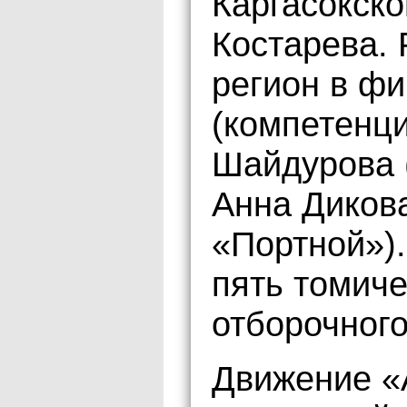
Каргасокско
Костарева. 
регион в ф
(компетенц
Шайдурова 
Анна Диков
«Портной»)
пять томиче
отборочного
Движение «