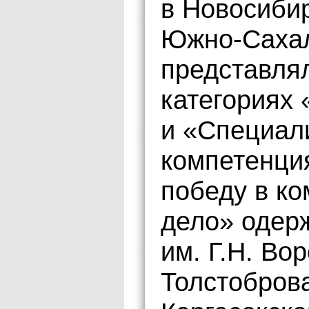
в Новосибир
Южно-Сахал
представлял
категориях
и «Специал
компетенци
победу в к
дело» одер
им. Г.Н. В
Толстоброва